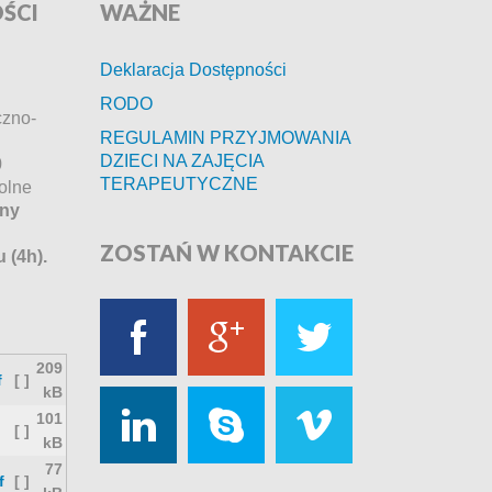
ŚCI
WAŻNE
Deklaracja Dostępności
RODO
czno-
REGULAMIN PRZYJMOWANIA
DZIECI NA ZAJĘCIA
0
TERAPEUTYCZNE
olne
ny
ZOSTAŃ
W KONTAKCIE
u (4h).
209
f
[ ]
kB
101
[ ]
kB
77
f
[ ]