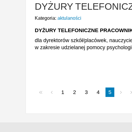
DYŻURY TELEFONIC
Kategoria:
aktulaności
DYŻURY TELEFONICZNE PRACOWN
dla dyrektorów szkół/placówek, nauczyciel
w zakresie udzielanej pomocy psycholog
1
2
3
4
5