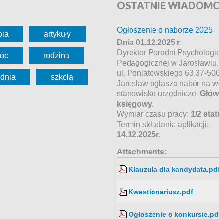
OSTATNIE
WIADOMO
Ogłoszenie o naborze 2025
pia
artykuły
Dnia 01.12.2025 r
.
Dyrektor Poradni Psychologi
oc
rodzina
Pedagogicznej w Jarosławiu,
ul. Poniatowskiego 63,37-50
adnia
szkoła
Jarosław ogłasza nabór na w
stanowisko urzędnicze:
Głów
księgowy.
Wymiar czasu pracy:
1/2 etat
Termin składania aplikacji:
14.12.2025r.
Attachments:
Klauzula dla kandydata.pd
Kwestionariusz.pdf
Ogłoszenie o konkursie.pd